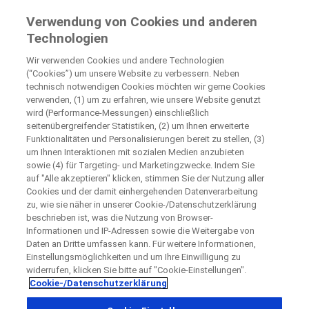
Klinische Studien für Patienten
Verwendung von Cookies und anderen
by Roche
Technologien
Wir verwenden Cookies und andere Technologien
+
Schließen
(“Cookies”) um unsere Website zu verbessern. Neben
technisch notwendigen Cookies möchten wir gerne Cookies
−
verwenden, (1) um zu erfahren, wie unsere Website genutzt
wird (Performance-Messungen) einschließlich
Schließen
Schließen
Schließen
seitenübergreifender Statistiken, (2) um Ihnen erweiterte
Funktionalitäten und Personalisierungen bereit zu stellen, (3)
Directly contact the sponsor for questions
um Ihnen Interaktionen mit sozialen Medien anzubieten
sowie (4) für Targeting- und Marketingzwecke. Indem Sie
auf "Alle akzeptieren" klicken, stimmen Sie der Nutzung aller
Teilnehmende, medizinische Einrichtungen finden
Bitte kontaktieren Sie das Studienzentrum direkt
Kontaktieren Sie uns direkt
Request a call back
Cookies und der damit einhergehenden Datenverarbeitung
zu, wie sie näher in unserer Cookie-/Datenschutzerklärung
Angaben zur Person
beschrieben ist, was die Nutzung von Browser-
Vorname
Informationen und IP-Adressen sowie die Weitergabe von
Daten an Dritte umfassen kann. Für weitere Informationen,
Land
Vorname
Einstellungsmöglichkeiten und um Ihre Einwilligung zu
widerrufen, klicken Sie bitte auf "Cookie-Einstellungen".
, selected
Deutschland
Cookie-/Datenschutzerklärung
Nachname