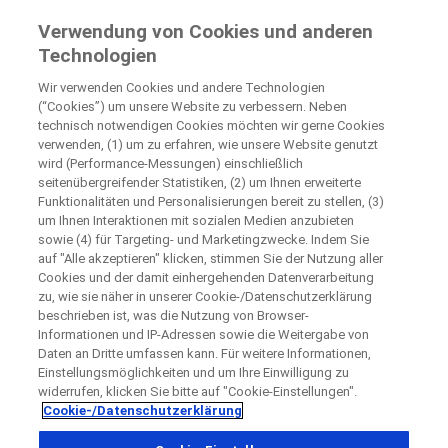
Klinische Studien für Patienten
Verwendung von Cookies und anderen
by Roche
Technologien
Wir verwenden Cookies und andere Technologien
+
Schließen
(“Cookies”) um unsere Website zu verbessern. Neben
technisch notwendigen Cookies möchten wir gerne Cookies
−
verwenden, (1) um zu erfahren, wie unsere Website genutzt
wird (Performance-Messungen) einschließlich
Schließen
Schließen
Schließen
seitenübergreifender Statistiken, (2) um Ihnen erweiterte
Funktionalitäten und Personalisierungen bereit zu stellen, (3)
Directly contact the sponsor for questions
um Ihnen Interaktionen mit sozialen Medien anzubieten
sowie (4) für Targeting- und Marketingzwecke. Indem Sie
auf "Alle akzeptieren" klicken, stimmen Sie der Nutzung aller
Teilnehmende, medizinische Einrichtungen finden
Bitte kontaktieren Sie das Studienzentrum direkt
Kontaktieren Sie uns direkt
Request a call back
Cookies und der damit einhergehenden Datenverarbeitung
zu, wie sie näher in unserer Cookie-/Datenschutzerklärung
Angaben zur Person
beschrieben ist, was die Nutzung von Browser-
Vorname
Informationen und IP-Adressen sowie die Weitergabe von
Daten an Dritte umfassen kann. Für weitere Informationen,
Land
Vorname
Einstellungsmöglichkeiten und um Ihre Einwilligung zu
widerrufen, klicken Sie bitte auf "Cookie-Einstellungen".
, selected
Deutschland
Cookie-/Datenschutzerklärung
Nachname