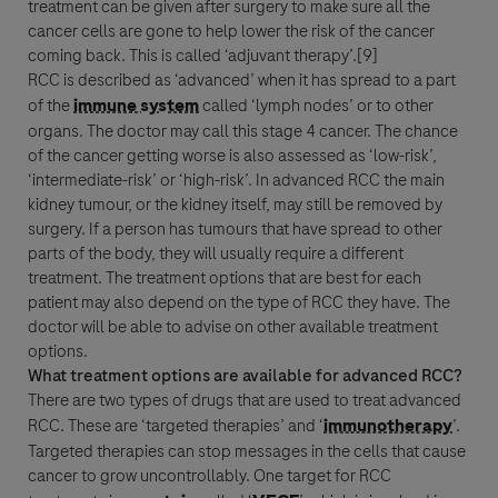
treatment can be given after surgery to make sure all the
cancer
cells are gone to help lower the risk of the
cancer
coming back. This is called ‘adjuvant therapy’.[9]
RCC
is described as ‘advanced’ when it has spread to a part
of the
immune system
called ‘lymph nodes’ or to other
organs. The doctor may call this stage 4
cancer
. The chance
of the
cancer
getting worse is also assessed as ‘low-risk’,
‘intermediate-risk’ or ‘high-risk’. In advanced
RCC
the main
kidney tumour, or the kidney itself, may still be removed by
surgery. If a person has tumours that have spread to other
parts of the body, they will usually require a different
treatment. The treatment options that are best for each
patient may also depend on the type of
RCC
they have. The
doctor will be able to advise on other available treatment
options.
What treatment options are available for advanced
RCC
?
There are two types of drugs that are used to treat advanced
RCC
. These are ‘targeted therapies’ and ‘
immunotherapy
’.
Targeted therapies can stop messages in the cells that cause
cancer
to grow uncontrollably. One target for
RCC