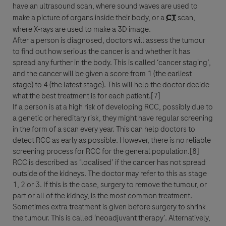
have an ultrasound scan, where sound waves are used to
make a picture of organs inside their body, or a
CT
scan,
where X-rays are used to make a 3D image.
After a person is diagnosed, doctors will assess the tumour
to find out how serious the
cancer
is and whether it has
spread any further in the body. This is called ‘
cancer
staging’,
and the
cancer
will be given a score from 1 (the earliest
stage) to 4 (the latest stage). This will help the doctor decide
what the best treatment is for each patient.[7]
If a person is at a high risk of developing
RCC
, possibly due to
a genetic or hereditary risk, they might have regular screening
in the form of a scan every year. This can help doctors to
detect
RCC
as early as possible. However, there is no reliable
screening process for
RCC
for the general population.[8]
RCC
is described as ‘localised’ if the
cancer
has not spread
outside of the kidneys. The doctor may refer to this as stage
1, 2 or 3. If this is the case, surgery to remove the tumour, or
part or all of the kidney, is the most common treatment.
Sometimes extra treatment is given before surgery to shrink
the tumour. This is called ‘neoadjuvant therapy’. Alternatively,