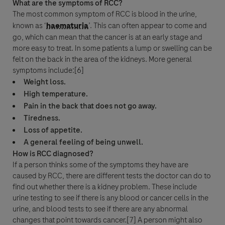
What are the symptoms of
RCC
?
The most common symptom of
RCC
is blood in the urine,
Ich bin damit einverstanden, dass meine Daten zum Zwecke der
known as ‘
haematuria
’. This can often appear to come and
Beantwortung meiner Anfrage verarbeitet werden in
Übereinstimmung mit den Roche-Datenschutzrichtlinien und
go, which can mean that the
cancer
is at an early stage and
Datenschutzbestimmungen für Pharmakovigilanz.
more easy to treat. In some patients a lump or swelling can be
felt on the back in the area of the kidneys. More general
symptoms include:[6]
Weight loss.
High temperature.
Pain in the back that does not go away.
Tiredness.
Loss of appetite.
A general feeling of being unwell.
How is
RCC
diagnosed?
Akzeptieren und senden
If a person thinks some of the symptoms they have are
caused by
RCC
, there are different tests the doctor can do to
find out whether there is a kidney problem. These include
urine testing to see if there is any blood or
cancer
cells in the
urine, and blood tests to see if there are any abnormal
changes that point towards
cancer
.[7] A person might also