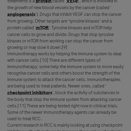
treatments is a
protein
called ‘
VEGF
’, which is involved in
the growth of new blood vessels by the
cancer
(called ‘
angiogenesis
’). Drugs that inhibit
VEGF
can stop the
cancer
from growing. Other targets are ‘tyrosine kinases’ and a
protein
called ‘
mTOR
’. Tyrosine kinases and
mTOR
help
cancer
cells to grow and divide. Drugs that stop tyrosine
kinases or
mTOR
from working can stop the
cancer
from
growing or may slow it down.[9]
Immunotherapy
works by helping the
immune system
to deal
with
cancer
cells.[10] There are different types of
immunotherapy
; some help the
immune system
to more easily
recognise
cancer
cells and others boost the strength of the
immune system
to attack the
cancer
cells. Immunotherapies
are being used to treat patients. Newer ones, called ‘
checkpoint inhibitors
’, block the activity of substances in
the body that stop the
immune system
from attacking
cancer
cells.[11] These are being tested right now in clinical trials.
Some of the newer
immunotherapy
agents can already be
used to treat
RCC
.
Current research in
RCC
is mainly looking at using
checkpoint