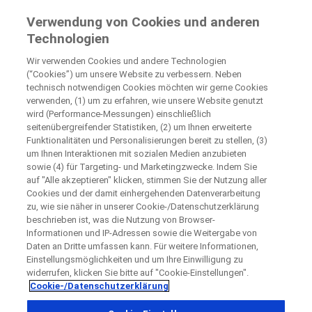
Klinische Studien für Patienten
Verwendung von Cookies und anderen
by Roche
Technologien
Wir verwenden Cookies und andere Technologien
Disease Area Overview
Schließen
(“Cookies”) um unsere Website zu verbessern. Neben
Cancer
technisch notwendigen Cookies möchten wir gerne Cookies
Renal Cell Cancer
verwenden, (1) um zu erfahren, wie unsere Website genutzt
wird (Performance-Messungen) einschließlich
Schließen
Schließen
Schließen
seitenübergreifender Statistiken, (2) um Ihnen erweiterte
Funktionalitäten und Personalisierungen bereit zu stellen, (3)
Directly contact the sponsor for questions
um Ihnen Interaktionen mit sozialen Medien anzubieten
Renal Cell Cancer
sowie (4) für Targeting- und Marketingzwecke. Indem Sie
auf "Alle akzeptieren" klicken, stimmen Sie der Nutzung aller
Bitte kontaktieren Sie das Studienzentrum direkt
Kontaktieren Sie uns direkt
Request a call back
(RCC)
Cookies und der damit einhergehenden Datenverarbeitung
zu, wie sie näher in unserer Cookie-/Datenschutzerklärung
Angaben zur Person
beschrieben ist, was die Nutzung von Browser-
Vorname
Informationen und IP-Adressen sowie die Weitergabe von
Daten an Dritte umfassen kann. Für weitere Informationen,
Land
Vorname
Einstellungsmöglichkeiten und um Ihre Einwilligung zu
widerrufen, klicken Sie bitte auf "Cookie-Einstellungen".
What is
renal cell carcinoma
or
RCC
?
, selected
Deutschland
Cookie-/Datenschutzerklärung
The kidneys are part of the ‘urinary system’, found near the
Nachname