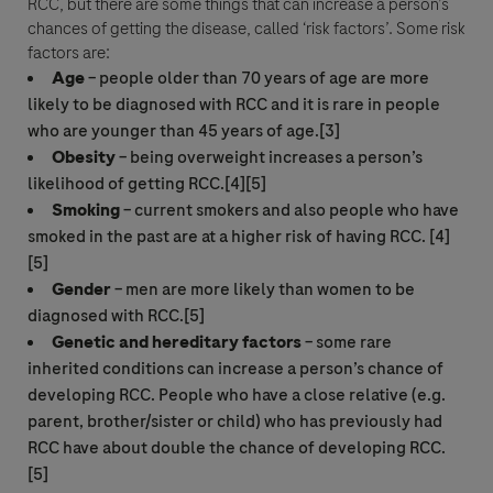
RCC
, but there are some things that can increase a person’s
chances of getting the disease, called ‘risk factors’. Some risk
Roche zeichnet die von Ihnen angegebenen personenbezogenen Daten für
factors are:
den Zeitraum auf, der für die Beantwortung Ihrer Anfrage erforderlich ist.
Age
– people older than 70 years of age are more
Die Informationen werden ausserdem in einer Datenbank für medizinische
Informationen zu Referenzzwecken gespeichert Wenn Sie auf "Akzeptieren
likely to be diagnosed with
RCC
and it is rare in people
und senden" klicken, stimmen Sie der Verarbeitung Ihrer Daten (wobei die
who are younger than 45 years of age.[3]
Zustimmung die Rechtsgrundlage für die Verarbeitung Ihrer Daten ist) zu
Obesity
– being overweight increases a person’s
den oben genannten Zwecken und in Übereinstimmung mit den Roche-
likelihood of getting
RCC
.[4][5]
Datenschutzrichtlinien zu. Diese geben Ihnen detaillierte Informationen zu
Smoking
– current smokers and also people who have
Ihren Rechten und wie Roche personenbezogene Daten verarbeitet. Die
Roche Pharma AG ist gesetzlich verpflichtet, ein unerwünschtes Ereignis
smoked in the past are at a higher risk of having
RCC
. [4]
zu melden. Ihre Daten werden hierbei wie in den Datenschutzrichtlinien in
[5]
Bezug auf Pharmakovigilanz beschrieben, in Übereinstimmung mit den
Gender
– men are more likely than women to be
spezifischen GVP-Gesetzen (Pharmakovigilanz) verarbeitet. Ihre Daten
diagnosed with
RCC
.[5]
werden zu keinem anderen Zweck verwendet.
Genetic and hereditary factors
– some rare
inherited conditions can increase a person’s chance of
Bitte beachten Sie: Diese Formular ist nicht für die Meldung von
developing
RCC
. People who have a close relative (e.g.
Nebenwirkungen von Roche Produkten bestimmt. Bitte melden Sie
parent, brother/sister or child) who has previously had
Nebenwirkungen an die Roche Pharma AG
RCC
have about double the chance of developing
RCC
.
grenzach.drug_safety@roche.com
oder Fax +49 7624 14 3183
[5]