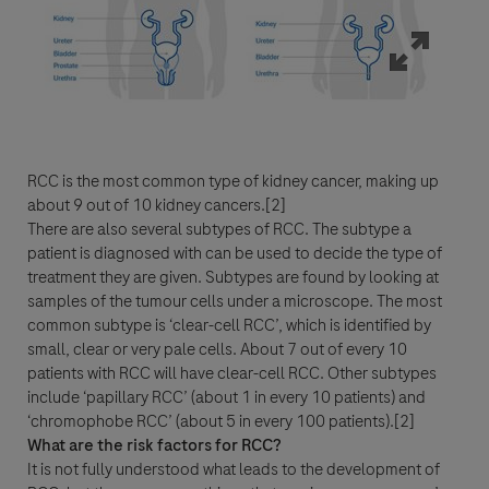
Fragedetails
Frage
For Visitors from United States, our Privacy Statement can be reviewed
RCC
is the most common type of kidney
cancer
, making up
below:
about 9 out of 10 kidney cancers.[2]
https://www.gene.com/privacy-policy
By clicking “Accept and Send”, you confirm that you have read and agree to
There are also several subtypes of
RCC
. The subtype a
For Visitors from Canada, our Privacy Statement can be reviewed below:
Roche’s legal and privacy conditions.
patient is diagnosed with can be used to decide the type of
http://www.rochecanada.com/en/content/footer-items/privacy.html
treatment they are given. Subtypes are found by looking at
samples of the tumour cells under a microscope. The most
common subtype is ‘clear-cell
RCC
’, which is identified by
small, clear or very pale cells. About 7 out of every 10
patients with
RCC
will have clear-cell
RCC
. Other subtypes
include ‘papillary
RCC
’ (about 1 in every 10 patients) and
Akzeptieren und senden
‘chromophobe
RCC
’ (about 5 in every 100 patients).[2]
Wie möchten Sie kontaktiert werden?
What are the risk factors for
RCC
?
It is not fully understood what leads to the development of
Akzeptieren und senden