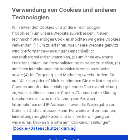
Klinische Studien für Patienten
Verwendung von Cookies und anderen
by Roche
Technologien
Wir verwenden Cookies und andere Technologien
+
Schließen
(“Cookies”) um unsere Website zu verbessern. Neben
technisch notwendigen Cookies möchten wir gerne Cookies
−
verwenden, (1) um zu erfahren, wie unsere Website genutzt
wird (Performance-Messungen) einschließlich
Schließen
Schließen
Schließen
seitenübergreifender Statistiken, (2) um Ihnen erweiterte
Funktionalitäten und Personalisierungen bereit zu stellen, (3)
Directly contact the sponsor for questions
um Ihnen Interaktionen mit sozialen Medien anzubieten
sowie (4) für Targeting- und Marketingzwecke. Indem Sie
auf "Alle akzeptieren" klicken, stimmen Sie der Nutzung aller
Teilnehmende, medizinische Einrichtungen finden
Bitte kontaktieren Sie das Studienzentrum direkt
Kontaktieren Sie uns direkt
Request a call back
Cookies und der damit einhergehenden Datenverarbeitung
zu, wie sie näher in unserer Cookie-/Datenschutzerklärung
Angaben zur Person
beschrieben ist, was die Nutzung von Browser-
Vorname
Informationen und IP-Adressen sowie die Weitergabe von
Daten an Dritte umfassen kann. Für weitere Informationen,
Land
Vorname
Einstellungsmöglichkeiten und um Ihre Einwilligung zu
widerrufen, klicken Sie bitte auf "Cookie-Einstellungen".
, selected
Deutschland
Cookie-/Datenschutzerklärung
Nachname