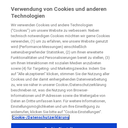
Klinische Studien für Patienten
Verwendung von Cookies und anderen
by Roche
Technologien
Wir verwenden Cookies und andere Technologien
+
Schließen
(“Cookies”) um unsere Website zu verbessern. Neben
technisch notwendigen Cookies möchten wir gerne Cookies
−
verwenden, (1) um zu erfahren, wie unsere Website genutzt
wird (Performance-Messungen) einschließlich
Schließen
Schließen
Schließen
seitenübergreifender Statistiken, (2) um Ihnen erweiterte
Funktionalitäten und Personalisierungen bereit zu stellen, (3)
Directly contact the sponsor for questions
um Ihnen Interaktionen mit sozialen Medien anzubieten
sowie (4) für Targeting- und Marketingzwecke. Indem Sie
auf "Alle akzeptieren" klicken, stimmen Sie der Nutzung aller
Teilnehmende, medizinische Einrichtungen finden
Bitte kontaktieren Sie das Studienzentrum direkt
Kontaktieren Sie uns direkt
Request a call back
Cookies und der damit einhergehenden Datenverarbeitung
zu, wie sie näher in unserer Cookie-/Datenschutzerklärung
Angaben zur Person
beschrieben ist, was die Nutzung von Browser-
Vorname
Informationen und IP-Adressen sowie die Weitergabe von
Daten an Dritte umfassen kann. Für weitere Informationen,
Land
Vorname
Einstellungsmöglichkeiten und um Ihre Einwilligung zu
widerrufen, klicken Sie bitte auf "Cookie-Einstellungen".
, selected
Deutschland
Cookie-/Datenschutzerklärung
Nachname