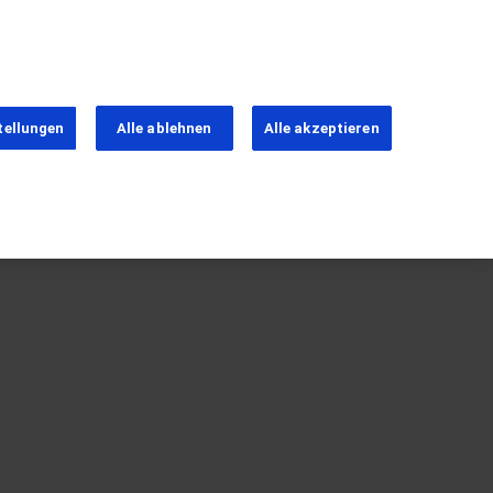
tellungen
Alle ablehnen
Alle akzeptieren
ns
irekt
PhoneNumber