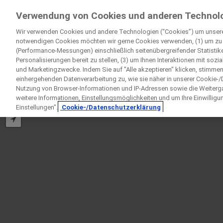
Klinische Studien für Patienten
Verwendung von Cookies und anderen Technol
by Roche
Wir verwenden Cookies und andere Technologien (“Cookies”) um unsere
notwendigen Cookies möchten wir gerne Cookies verwenden, (1) um zu e
(Performance-Messungen) einschließlich seitenübergreifender Statistiken
Personalisierungen bereit zu stellen, (3) um Ihnen Interaktionen mit soz
und Marketingzwecke. Indem Sie auf "Alle akzeptieren" klicken, stimmen
einhergehenden Datenverarbeitung zu, wie sie näher in unserer Cookie-/
+
Nutzung von Browser-Informationen und IP-Adressen sowie die Weiterga
−
weitere Informationen, Einstellungsmöglichkeiten und um Ihre Einwilligun
Einstellungen".
Cookie-/Datenschutzerklärung
D
Bitt
Angaben zur Person
Vorname