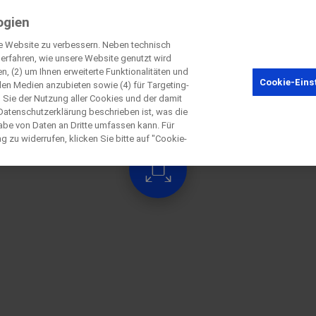
ogien
 Website zu verbessern. Neben technisch
rfahren, wie unsere Website genutzt wird
, (2) um Ihnen erweiterte Funktionalitäten und
Schließen
Cookie-Eins
ialen Medien anzubieten sowie (4) für Targeting-
 Sie der Nutzung aller Cookies und der damit
Datenschutzerklärung beschrieben ist, was die
be von Daten an Dritte umfassen kann. Für
Schließen
g zu widerrufen, klicken Sie bitte auf "Cookie-
Schließen
Schließen
irectly contact the sponsor for questio
Kontaktieren Sie uns direkt
e kontaktieren Sie das Studienzentrum d
Request a call back
Vorname
Nachname
Nachname
lblFp